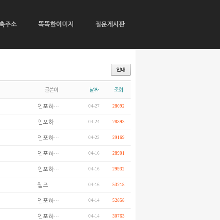
축주소
똑똑한이미지
질문게시판
글쓴이
날짜
조회
인포하…
04-27
28092
인포하…
04-24
28893
인포하…
04-23
29169
인포하…
04-16
28901
인포하…
04-16
29932
웹즈
04-16
53218
인포하…
04-14
52858
인포하…
04-14
30763