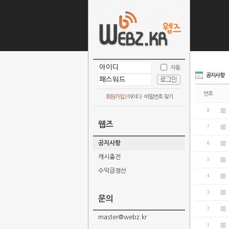
자동
공지사항
번호
회원가입
|
아이디 · 비밀번호 찾기
8
웹즈
7
공지사항
6
캐시충전
5
수익금정산
4
3
문의
2
master@webz.kr
1