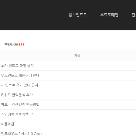
홍보인트로
무료도메인
단
|
전체게시물
333
제목
추가 인트로 확정 공지
무료인트로 회원정리 안내
새 인트로 추가 안내 공지
키워드 클릭분석 추가
파트너 검색엔진 연동방법
개인정보 보호정책
+2
이용약관
인포하우스 Beta 1.0 Open