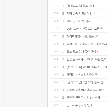
275
[웹하드모음] 종료 안내
274
서버 접속 지연장애 안내
273
애니 인트로 2번 추가!
272
영화, 드라마 신규 스킨 오픈안내
271
사이트가입시 실명인증 추가
270
공지사항~ 이용자분들 필독해주세
269
웹즈 광고 임시 중단 안내
+1
268
긴급 필독하셔서 트래픽 유실 없으
267
[웹하드모음] 파일독, 내디스크 모
266
채팅창 서비스 일시중단안내
265
[웹하드모음] 6월 10일 종료 안내
264
인트로 우측 배너광고 일시 중단
263
드라마 인트로 스킨 6번 추가
+2
262
인트로 수정 사항 안내