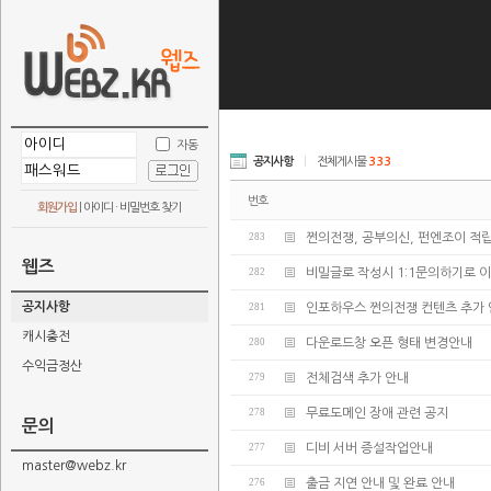
자동
공지사항
|
전체게시물
333
번호
회원가입
|
아이디 · 비밀번호 찾기
283
쩐의전쟁, 공부의신, 펀엔조이 적
웹즈
282
비밀글로 작성시 1:1문의하기로 
공지사항
281
인포하우스 쩐의전쟁 컨텐츠 추가 
캐시충전
280
다운로드창 오픈 형태 변경안내
수익금정산
279
전체검색 추가 안내
278
무료도메인 장애 관련 공지
문의
277
디비 서버 증설작업안내
master@webz.kr
276
출금 지연 안내 및 완료 안내