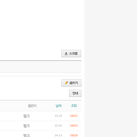
글쓴이
날짜
조회
웹즈
03-20
16025
웹즈
03-05
16024
웹즈
04-14
16018