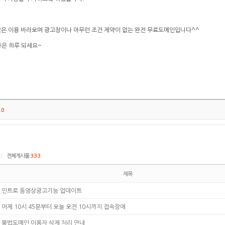
r 많은 이용 바라오며 광고창이나 아무런 조건 제약이 없는 완전 무료도메인입니다^^
 좋은 하루 되세요~
트
0
|
전체게시물
333
제목
인트로 동영상광고기능 업데이트
어제 10시 45분부터 오늘 오전 10시까지 접속장애
불법도메인 이용자 삭제 처리 안내