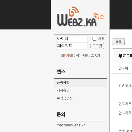
자동
무료도메인
회원가입
|
아이디 · 비밀번호 찾기
인포하…
웹즈
공지사항
안녕하세
캐시충전
수익금정산
인포하우스
인포하우
문의
master@webz.kr
추후 몇