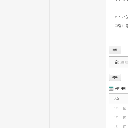
cun.k
그럼 !!
코멘
공지사항
번호
183
182
181