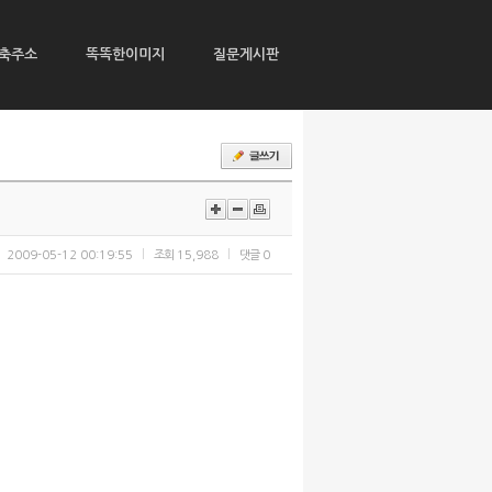
축주소
똑똑한이미지
질문게시판
2009-05-12 00:19:55
조회
15,988
댓글
0