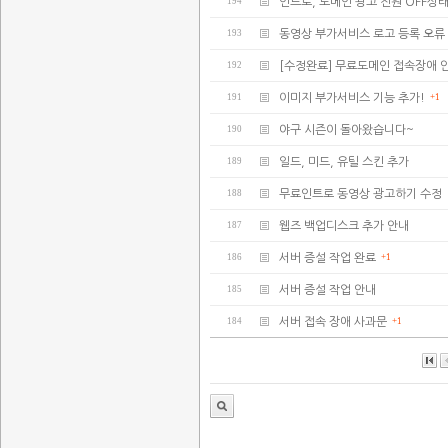
194
인트로, 도메인 광고 전원 OFF상
193
동영상 부가서비스 로고 등록 오류
192
[수정완료] 무료도메인 접속장애 
191
이미지 부가서비스 기능 추가!
+1
190
야구 시즌이 돌아왔습니다~
189
일드, 미드, 유틸 스킨 추가
188
무료인트로 동영상 광고하기 수정
187
웹즈 백업디스크 추가 안내
186
서버 증설 작업 완료
+1
185
서버 증설 작업 안내
184
서버 접속 장애 사과문
+1