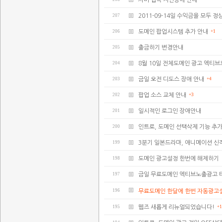
서버 접속 지연장애 안내
207
2011-09-14일 수익금을 모두
206
도메인 팝업시스템 추가 안내
+1
205
출금하기 변경안내
204
8월 10일 전체도메인 광고 엑티브
203
금일 오전 디도스 장애 안내
+4
202
팝업 소스 교체 안내
+3
201
일시적인 로그인 장애안내
200
인트로, 도메인 선택삭제 기능 추가
199
3분기 일본드라마, 애니메이션 신
198
도메인 광고설정 한번에 해제하기
197
금일 무료도메인 엑티브노출광고 
196
무료도메인 한달에 한번 자동광고
195
웹즈 새롭게 리뉴얼되었습니다!
+1