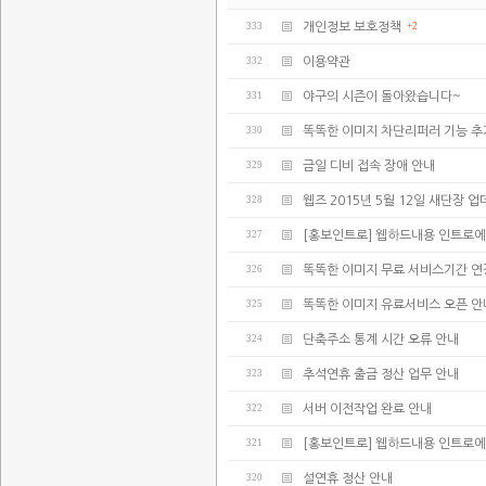
333
개인정보 보호정책
+2
332
이용약관
331
야구의 시즌이 돌아왔습니다~
330
똑똑한 이미지 차단리퍼러 기능 추
329
금일 디비 접속 장애 안내
328
웹즈 2015년 5월 12일 새단장 
327
[홍보인트로] 웹하드내용 인트로에
326
똑똑한 이미지 무료 서비스기간 연
325
똑똑한 이미지 유료서비스 오픈 안
324
단축주소 통계 시간 오류 안내
323
추석연휴 출금 정산 업무 안내
322
서버 이전작업 완료 안내
321
[홍보인트로] 웹하드내용 인트로에
320
설연휴 정산 안내