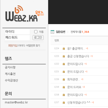
자동
질문/답변
|
전체게시물
1,364
번호
회원가입
|
아이디 · 비밀번호 찾기
1224
응? 출금액이..
+1
1223
출금 신청했습니다
+1
웹즈
1222
문의드립니다
+1
공지사항
1221
문의 드립니다
+1
캐시충전
1220
회차관련..
+1
수익금정산
1219
문의 드려요
+2
문의
1218
문의드립니다
+1
master@webz.kr
1217
신청하였습니다 ^^
+1