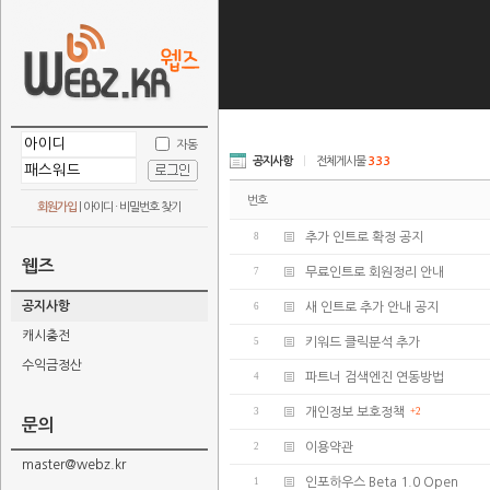
자동
공지사항
|
전체게시물
333
번호
회원가입
|
아이디 · 비밀번호 찾기
8
추가 인트로 확정 공지
웹즈
7
무료인트로 회원정리 안내
공지사항
6
새 인트로 추가 안내 공지
캐시충전
5
키워드 클릭분석 추가
수익금정산
4
파트너 검색엔진 연동방법
3
개인정보 보호정책
+2
문의
2
이용약관
master@webz.kr
1
인포하우스 Beta 1.0 Open