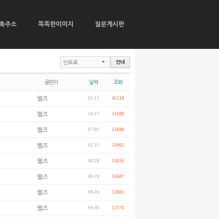
축주소
똑똑한이미지
질문게시판
인트로
글쓴이
날짜
조회
웹즈
02-11
42118
웹즈
10-17
51689
웹즈
07-01
51848
웹즈
01-21
53061
웹즈
08-28
53016
웹즈
08-28
53687
웹즈
08-28
52805
웹즈
04-30
52170