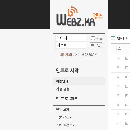
자동
팁&테크
번호
회원가입
|
아이디 · 비밀번호 찾기
34
33
인트로 시작
32
이용안내
31
계정 생성
30
인트로 관리
29
전체 보기
28
기본 설정관리
27
스킨 설정하기