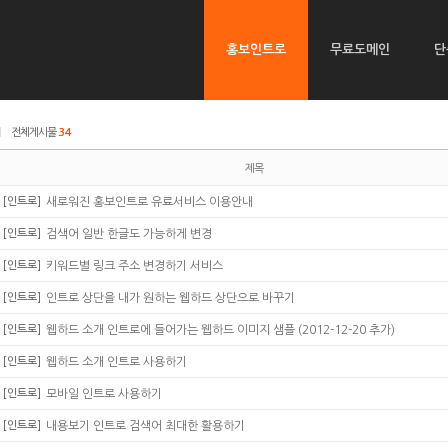
홍보인트로
무료도메인
단
|
전체게시물
34
제목
[인트로]
새로워진 홍보인트로 유료서비스 이용안내
[인트로]
검색어 일반 한글도 가능하게 변경
[인트로]
키워드별 링크 주소 변경하기 서비스
[인트로]
인트로 상단을 내가 원하는 웹하드 상단으로 바꾸기
[인트로]
웹하드 소개 인트로에 들어가는 웹하드 이미지 샘플 (2012-12-20 추가)
[인트로]
웹하드 소개 인트로 사용하기
[인트로]
모바일 인트로 사용하기
[인트로]
내용보기 인트로 검색어 최대한 활용하기