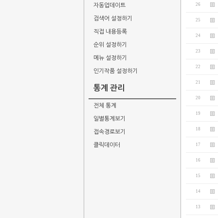
26
자동업데이트
검색어 설정하기
25
직접 내용등록
24
순위 설정하기
23
메뉴 설정하기
22
인기작품 설정하기
21
통계 관리
20
전체 통계
19
일별통계보기
18
접속경로보기
클릭데이터
17
16
15
14
13