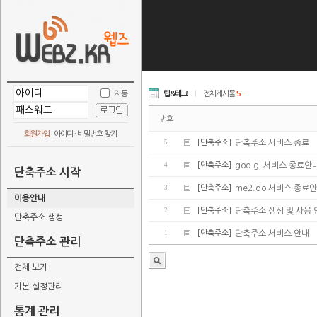
자동
팁&테크
|
전체게시물
5
번호
회원가입
|
아이디 · 비밀번호 찾기
5
[단축주소]
단축주소 서비스 종료
4
[단축주소]
goo.gl 서비스 종료안
단축주소 시작
3
[단축주소]
me2.do 서비스 종료
이용안내
2
[단축주소]
단축주소 생성 및 사용 
단축주소 생성
1
[단축주소]
단축주소 서비스 안내
단축주소 관리
전체 보기
기본 설정관리
통계 관리