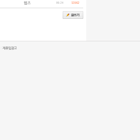
웹즈
06-24
53162
|
제휴및광고