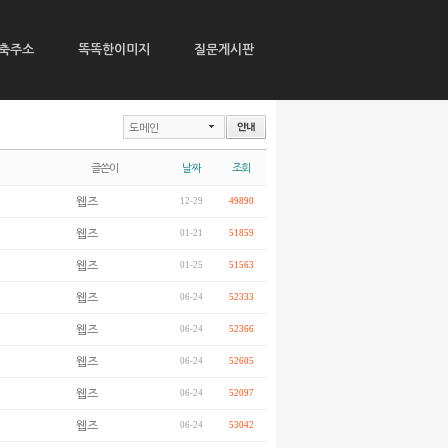
축주소
똑똑한이미지
질문게시판
도메인
글쓴이
날짜
조회
웹즈
12-29
49890
웹즈
01-21
51859
웹즈
01-25
51563
웹즈
06-24
52333
웹즈
06-24
52366
웹즈
06-24
52605
웹즈
06-24
52097
웹즈
06-24
53042