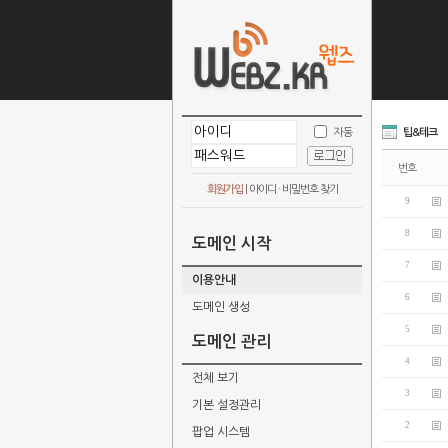
자동
팁&테크
번호
회원가입
|
아이디 · 비밀번호 찾기
9
8
도메인 시작
7
이용안내
6
도메인 생성
5
도메인 관리
4
전체 보기
3
기본 설정관리
2
팝업 시스템