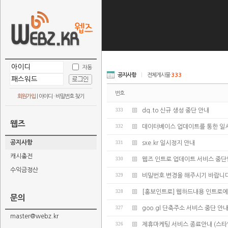
자동
공지사항
|
전체게시물
333
번호
회원가입
|
아이디 · 비밀번호 찾기
333
dq.to 신규 생성 중단 안내
웹즈
332
데이터베이스 업데이트를 통한 일
공지사항
331
sxe.kr 일시정지 안내
캐시충전
330
웹즈 인트로 업데이트 서비스 중
수익금정산
329
비밀번호 변경을 해주시기 바랍니다
328
[홍보인트로] 웹하드내용 인트로에
문의
327
goo.gl 단축주소 서비스 중단 안
master@webz.kr
326
제휴마케팅 서비스 종료안내 (스타