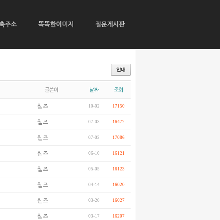
축주소
똑똑한이미지
질문게시판
글쓴이
날짜
조회
웹즈
10-02
17150
웹즈
07-03
16472
웹즈
07-02
17086
웹즈
06-10
16121
웹즈
05-05
16123
웹즈
04-14
16020
웹즈
03-20
16027
웹즈
03-17
16207