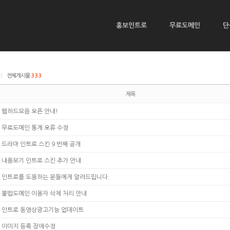
홍보인트로
무료도메인
단
|
전체게시물
333
제목
웹하드모음 오픈 안내!
무료도메인 통계 오류 수정
드라마 인트로 스킨 9 번째 공개
내용보기 인트로 스킨 추가 안내
인트로를 도용하는 분들에게 알려드립니다.
불법도메인 이용자 삭제 처리 안내
인트로 동영상광고기능 업데이트
이미지 등록 장애수정