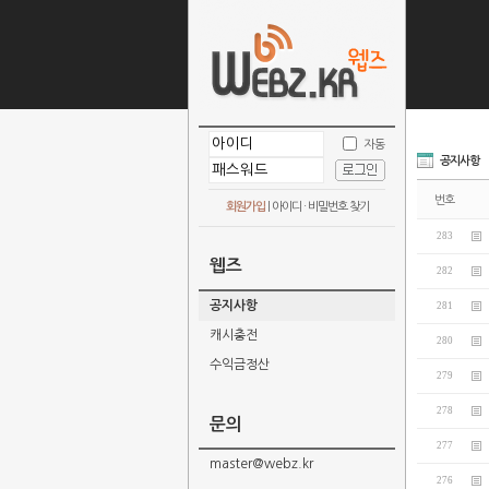
자동
공지사항
번호
회원가입
|
아이디 · 비밀번호 찾기
283
웹즈
282
공지사항
281
캐시충전
280
수익금정산
279
278
문의
277
master@webz.kr
276