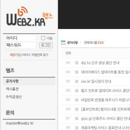
자동
공지사항
|
전체게시물
333
번호
회원가입
|
아이디 · 비밀번호 찾기
333
dq.to 신규 생성 중단 안내
웹즈
332
데이터베이스 업데이트를 통한 일
공지사항
331
sxe.kr 일시정지 안내
캐시충전
330
웹즈 인트로 업데이트 서비스 중
수익금정산
329
비밀번호 변경을 해주시기 바랍니다
328
[홍보인트로] 웹하드내용 인트로에
문의
327
goo.gl 단축주소 서비스 중단 안
master@webz.kr
326
제휴마케팅 서비스 종료안내 (스타