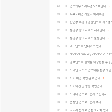
100
인포하우스 리뉴얼 V2.0 안내
+1
99
무료도메인 카운터 에러수정
98
팝업창 수정과 일반인트로 시스템
97
동영상 광고 서비스 재개안내
+1
96
동영상 광고 서비스 불능안내
+1
95
미드인트로 업데이트 안내
94
dbdbd.cun.kr / dbdbd.cu
93
검색인트로 클릭율 이상현상 수정
92
도메인 리스트 안보이는 현상 해결
91
서버 이전 작업 완료 안내
+2
90
서버이전 및 증설 작업안내
89
드라마 인트로 5번째 스킨 추가
88
준성인 인트로 3번째 추가
87
리퍼러 문제로 인한 초기화 안내