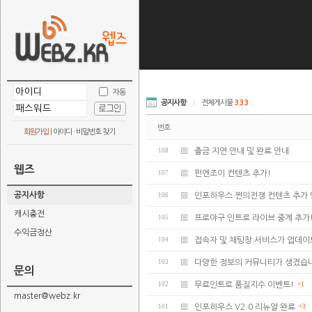
자동
공지사항
|
전체게시물
333
번호
회원가입
|
아이디 · 비밀번호 찾기
108
출금 지연 안내 및 완료 안내
웹즈
107
펀엔조이 컨텐츠 추가!
공지사항
106
인포하우스 쩐의전쟁 컨텐츠 추가 
캐시충전
105
프로야구 인트로 라이브 중계 추가
수익금정산
104
접속자 및 채팅창 서비스가 업데
103
다양한 정보의 커뮤니티가 생겼습
문의
102
무료인트로 품질지수 이벤트!
+1
master@webz.kr
101
인포하우스 V2.0 리뉴얼 완료
+3