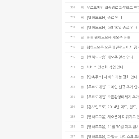
300
무료도메인 접속경로 과부화로 인한
299
[웹하드모음] 종료 안내
298
[웹하드모음] 6월 10일 종료 안내
297
※※ 웹하드모음 재오픈 ※※
296
웹하드모음 오픈에 관련되어서 공
295
[웹하드모음] 재오픈 일정 안내
294
서비스 안정화 작업 안내
293
[단축주소] 서비스 기능 강화 안내
292
[무료도메인] 도메인 신규 추가 안
291
[무료도메인] 오픈환영메세지 추가
290
[홍보인트로] 2014년 미드, 일드
289
[웹하드모음] 재오픈이 미뤄지고 
288
[웹하드모음] 11월 30일 이후 임
287
[웹하드모음] 파일독, 내디스크 모