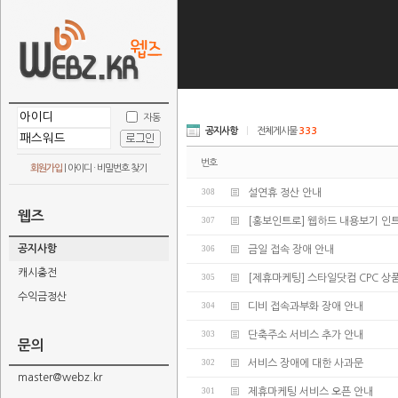
자동
공지사항
|
전체게시물
333
번호
회원가입
|
아이디 · 비밀번호 찾기
308
설연휴 정산 안내
웹즈
307
[홍보인트로] 웹하드 내용보기 인
공지사항
306
금일 접속 장애 안내
캐시충전
305
[제휴마케팅] 스타일닷컴 CPC 상
수익금정산
304
디비 접속과부화 장애 안내
303
단축주소 서비스 추가 안내
문의
302
서비스 장애에 대한 사과문
master@webz.kr
301
제휴마케팅 서비스 오픈 안내