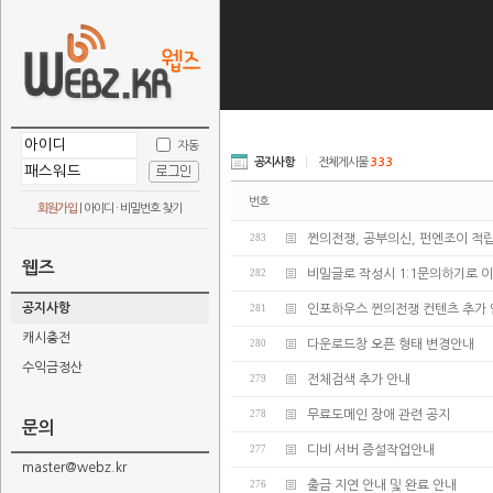
자동
공지사항
|
전체게시물
333
번호
회원가입
|
아이디 · 비밀번호 찾기
283
쩐의전쟁, 공부의신, 펀엔조이 적
웹즈
282
비밀글로 작성시 1:1문의하기로 
공지사항
281
인포하우스 쩐의전쟁 컨텐츠 추가 
캐시충전
280
다운로드창 오픈 형태 변경안내
수익금정산
279
전체검색 추가 안내
278
무료도메인 장애 관련 공지
문의
277
디비 서버 증설작업안내
master@webz.kr
276
출금 지연 안내 및 완료 안내