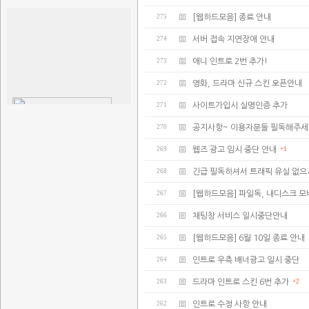
275
[웹하드모음] 종료 안내
274
서버 접속 지연장애 안내
273
애니 인트로 2번 추가!
272
영화, 드라마 신규 스킨 오픈안내
271
사이트가입시 실명인증 추가
270
공지사항~ 이용자분들 필독해주세
269
웹즈 광고 임시 중단 안내
+1
268
긴급 필독하셔서 트래픽 유실 없으
267
[웹하드모음] 파일독, 내디스크 모
266
채팅창 서비스 일시중단안내
265
[웹하드모음] 6월 10일 종료 안내
264
인트로 우측 배너광고 일시 중단
263
드라마 인트로 스킨 6번 추가
+2
262
인트로 수정 사항 안내