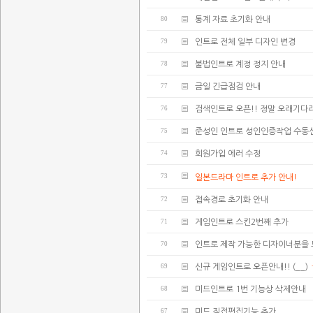
80
통계 자료 초기화 안내
79
인트로 전체 일부 디자인 변경
78
불법인트로 계정 정지 안내
77
금일 긴급점검 안내
76
검색인트로 오픈!! 정말 오래기다리
75
준성인 인트로 성인인증작업 수동
74
회원가입 에러 수정
73
일본드라마 인트로 추가 안내!
72
접속경로 초기화 안내
71
게임인트로 스킨2번째 추가
70
인트로 제작 가능한 디자이너분을 모
69
신규 게임인트로 오픈안내!! (__)
68
미드인트로 1번 기능상 삭제안내
67
미드 직접편집기능 추가