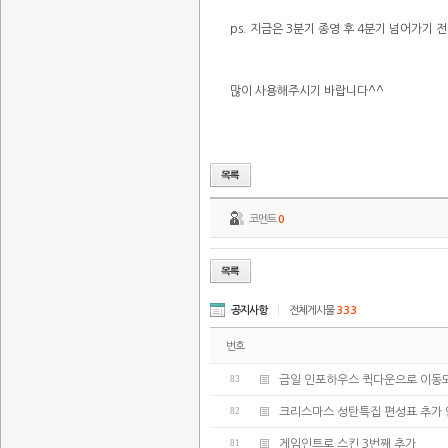
ps. 지금은 3분기 종영 후 4분기 넘어가기
많이 사용해주시기 바랍니다^^
코멘트
0
공지사항
|
전체게시물
333
번호
83
금일 인포하우스 퀵다운으로 이동되
82
크리스마스 성탄특집 편성표 추가
81
게임인트로 스킨 3번째 추가