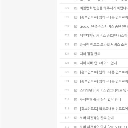
329
비밀번호 변경을 해주시기 바랍니다
328
[홍보인트로] 웹하드내용 인트로에
327
goo.gl 단축주소 서비스 중단 안
326
제휴마케팅 서비스 종료안내 (스타
325
준성인 인트로 모바일 서비스 오픈
324
디비 점검 완료
323
디비 서버 업그레이드 안내
322
[홍보인트로] 웹하드내용 인트로에
321
[홍보인트로] 웹하드내용 인트로에
320
스타일닷컴 서비스 업그레이드 및 
319
추석연휴 출금 정산 업무 안내
318
[홍보인트로] 웹하드내용 인트로에
317
서버 이전작업 완료 안내
316
서버 이전작업 안내 [2015.08.31 02: