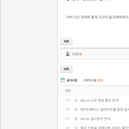
서버 시간 장애로 통계 시간이 좀 뒤죽박죽
코멘트
0
공지사항
|
전체게시물
333
번호
333
dq.to 신규 생성 중단 안내
332
데이터베이스 업데이트를 통한 일
331
sxe.kr 일시정지 안내
330
웹즈 인트로 업데이트 서비스 중