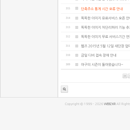
315
단축주소 통계 시간 오류 안내
314
똑똑한 이미지 유료서비스 오픈 안
313
똑똑한 이미지 차단리퍼러 기능 추
312
똑똑한 이미지 무료 서비스기간 연
311
웹즈 2015년 5월 12일 새단장 
310
금일 디비 접속 장애 안내
309
야구의 시즌이 돌아왔습니다~
Copyright © 1999 - 2026
WEBZ.KR
All Right