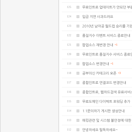
125
무료인트로 업데이트가 안되던 부
124
입금 지연 사과드려요
123
2010년 남아공 월드컵 승리를 기
122
품질지수 이벤트 서비스 종료안내
121
팝업소스 재변경 안내
+1
120
무료인트로 품질지수 서비스 종료
119
팝업소스 변경안내
+1
118
공부의신 카테고리 오픈
+3
117
종합인트로 연결코드 변경안내
116
종합인트로, 웹하드검색 유료서비
115
무료도메인 다이렉트 포워딩 추가
114
1:1문의하기 게시판 생성안내
113
해킹관련 및 시스템 불안정에 대한
112
안녕하세요 필독하세요~