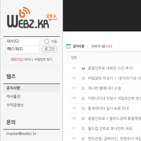
자동
공지사항
|
전체게시물
333
번호
회원가입
|
아이디 · 비밀번호 찾기
133
종합인트로 새로운 스킨 추가!
웹즈
132
비밀글로 작성시 1:1문의하기로 
공지사항
131
게시판 웹에디터 수정
캐시충전
130
커뮤니티내 작성시 적립포인트 변
수익금정산
129
통계데이타 일시 오류 안내
128
종합인트로 + 웹하드검색 통합예
문의
127
월드컵 인트로 토너먼트 제공
master@webz.kr
126
쩐의전쟁, 공부의신, 펀엔조이 적