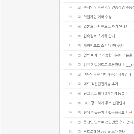
75
준성인 인트로 성인인증작업 수동
74
회원가입 에러 수정
73
일본드라마 인트로 추가 안내!
72
접속경로 초기화 안내
71
게임인트로 스킨2번째 추가
70
인트로 제작 가능한 디자이너분을 모
69
신규 게임인트로 오픈안내!! (__)
68
미드인트로 1번 기능상 삭제안내
67
미드 직접편집기능 추가
66
링크주소 최대 3개까지 등록
+1
65
UCC광고하기 주소 변경안내
64
전체 긴급공지!! 필독하세요!!
+4
63
준성인 인트로 성인인증 추가 안내
62
무료도메인 vxv.kr 추가 안내!