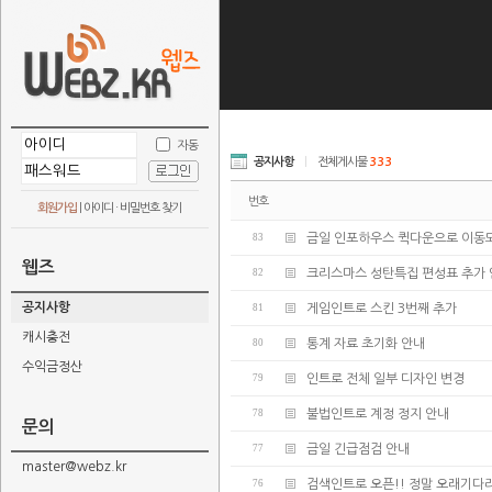
자동
공지사항
|
전체게시물
333
번호
회원가입
|
아이디 · 비밀번호 찾기
83
금일 인포하우스 퀵다운으로 이동되
웹즈
82
크리스마스 성탄특집 편성표 추가
공지사항
81
게임인트로 스킨 3번째 추가
캐시충전
80
통계 자료 초기화 안내
수익금정산
79
인트로 전체 일부 디자인 변경
78
불법인트로 계정 정지 안내
문의
77
금일 긴급점검 안내
master@webz.kr
76
검색인트로 오픈!! 정말 오래기다리