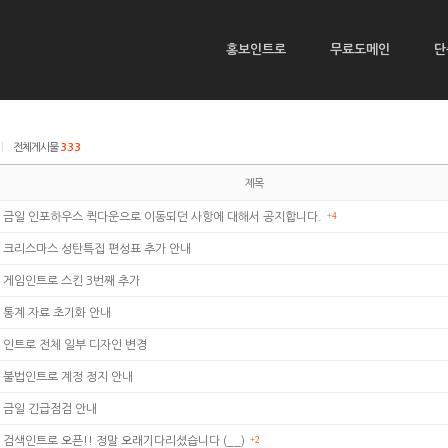
홍보인트로
무료도메인
단
|
전체게시물
333
제목
금일 인포하우스 퀵다운으로 이동되던 사항에 대해서 공지합니다.
+4
크리스마스 성탄특집 편성표 추가 안내
게임인트로 스킨 3번째 추가
통계 자료 초기화 안내
인트로 전체 일부 디자인 변경
불법인트로 계정 정지 안내
금일 긴급점검 안내
검색인트로 오픈!! 정말 오래기다리셨습니다 (__)
+2