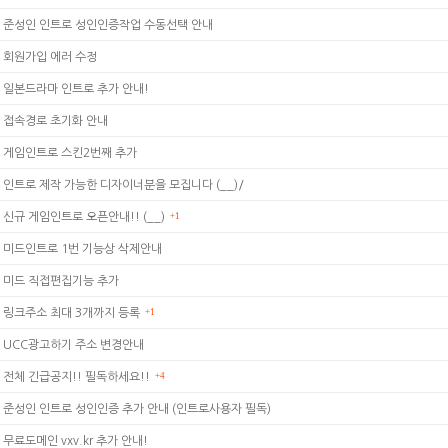
준성인 인트로 성인인증작업 수동선택 안내
회원가입 에러 수정
일본드라마 인트로 추가 안내!
접속경로 초기화 안내
게임인트로 스킨2번째 추가
인트로 제작 가능한 디자이너분을 모집니다 (__)/
신규 게임인트로 오픈안내!! (__)
+1
미드인트로 1번 기능상 삭제안내
미드 직접편집기능 추가
링크주소 최대 3개까지 등록
+1
UCC광고하기 주소 변경안내
전체 긴급공지!! 필독하세요!!
+4
준성인 인트로 성인인증 추가 안내 (인트로사용자 필독)
무료도메인 vxv.kr 추가 안내!