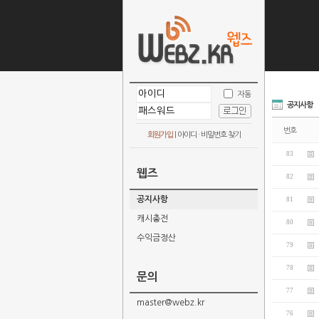
자동
공지사항
번호
회원가입
|
아이디 · 비밀번호 찾기
83
웹즈
82
공지사항
81
캐시충전
80
수익금정산
79
78
문의
77
master@webz.kr
76