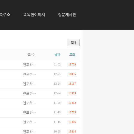
축주소
똑똑한이미지
질문게시판
글쓴이
날짜
조회
인포하…
01-02
15779
인포하…
12-25
16035
인포하…
12-24
18157
인포하…
12-24
15313
인포하…
11-29
15462
인포하…
11-19
15753
인포하…
11-16
15406
인포하…
10-28
15814