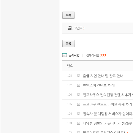
코멘트
0
공지사항
|
전체게시물
333
번호
108
출금 지연 안내 및 완료 안내
107
펀엔조이 컨텐츠 추가!
106
인포하우스 쩐의전쟁 컨텐츠 추가 
105
프로야구 인트로 라이브 중계 추가
104
접속자 및 채팅창 서비스가 업데
103
다양한 정보의 커뮤니티가 생겼습
102
+1