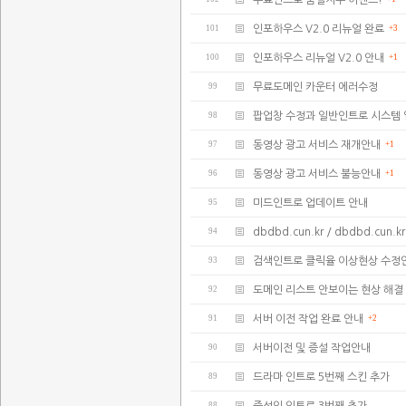
무료인트로 품질지수 이벤트!
101
인포하우스 V2.0 리뉴얼 완료
+3
100
인포하우스 리뉴얼 V2.0 안내
+1
99
무료도메인 카운터 에러수정
98
팝업창 수정과 일반인트로 시스템
97
동영상 광고 서비스 재개안내
+1
96
동영상 광고 서비스 불능안내
+1
95
미드인트로 업데이트 안내
94
dbdbd.cun.kr / dbdbd.cu
93
검색인트로 클릭율 이상현상 수정
92
도메인 리스트 안보이는 현상 해결
91
서버 이전 작업 완료 안내
+2
90
서버이전 및 증설 작업안내
89
드라마 인트로 5번째 스킨 추가
88