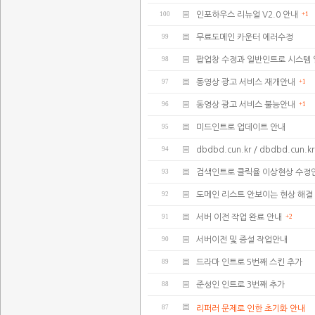
100
인포하우스 리뉴얼 V2.0 안내
+1
99
무료도메인 카운터 에러수정
98
팝업창 수정과 일반인트로 시스템
97
동영상 광고 서비스 재개안내
+1
96
동영상 광고 서비스 불능안내
+1
95
미드인트로 업데이트 안내
94
dbdbd.cun.kr / dbdbd.cu
93
검색인트로 클릭율 이상현상 수정
92
도메인 리스트 안보이는 현상 해결
91
서버 이전 작업 완료 안내
+2
90
서버이전 및 증설 작업안내
89
드라마 인트로 5번째 스킨 추가
88
준성인 인트로 3번째 추가
87
리퍼러 문제로 인한 초기화 안내