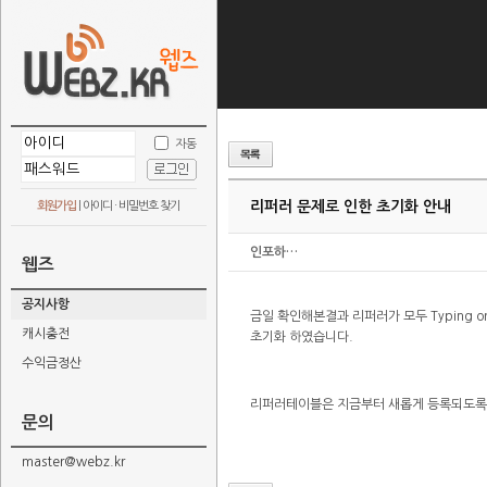
자동
리퍼러 문제로 인한 초기화 안내
회원가입
|
아이디 · 비밀번호 찾기
인포하…
웹즈
공지사항
금일 확인해본결과 리퍼러가 모두 Typing or
캐시충전
초기화 하였습니다.
수익금정산
리퍼러테이블은 지금부터 새롭게 등록되도록
문의
master@webz.kr