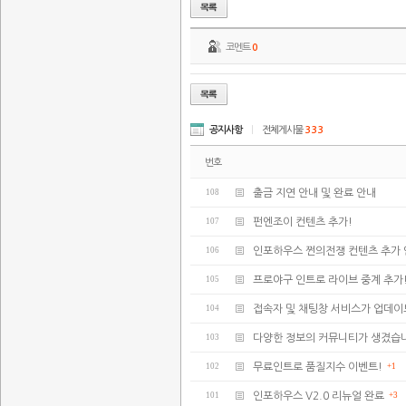
코멘트
0
공지사항
|
전체게시물
333
번호
108
출금 지연 안내 및 완료 안내
107
펀엔조이 컨텐츠 추가!
106
인포하우스 쩐의전쟁 컨텐츠 추가 
105
프로야구 인트로 라이브 중계 추가
104
접속자 및 채팅창 서비스가 업데
103
다양한 정보의 커뮤니티가 생겼습
102
무료인트로 품질지수 이벤트!
+1
101
인포하우스 V2.0 리뉴얼 완료
+3