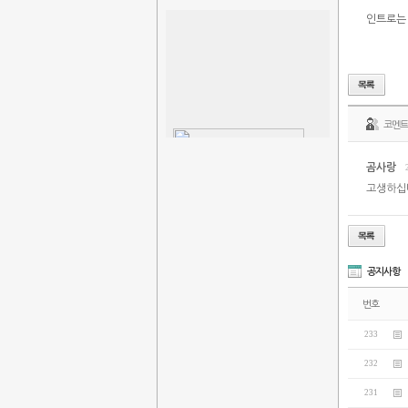
인트로는 
코멘
곰사랑
고생하십
공지사항
번호
233
232
231