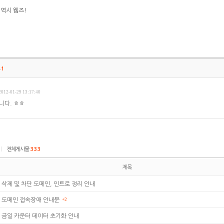
역시 웹즈!
트
1
2012-01-29 13:17:40
니다. ㅎㅎ
|
전체게시물
333
제목
삭제 및 차단 도메인, 인트로 정리 안내
도메인 접속장애 안내문
+2
금일 카운터 데이터 초기화 안내