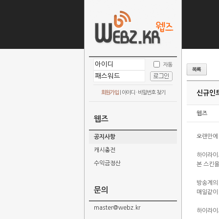
자동
신규인트
회원가입
|
아이디 · 비밀번호 찾기
웹즈
웹즈
오랜만에
공지사항
캐시충전
하이라이
수익금정산
본 스킨
방송계의
문의
매일같이
master@webz.kr
하이라이