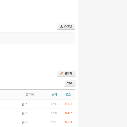
글쓴이
날짜
조회
웹즈
02-13
14831
웹즈
02-10
16152
웹즈
02-03
15979