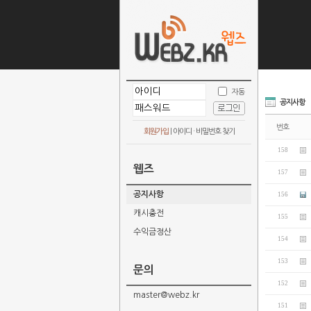
자동
공지사항
번호
회원가입
|
아이디 · 비밀번호 찾기
158
웹즈
157
공지사항
156
캐시충전
155
수익금정산
154
153
문의
152
master@webz.kr
151