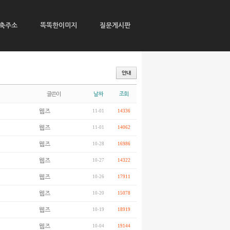
축주소
똑똑한이미지
질문게시판
글쓴이
날짜
조회
웹즈
11-01
14336
웹즈
11-01
14062
웹즈
10-28
16986
웹즈
10-27
14322
웹즈
10-26
17911
웹즈
10-20
15078
웹즈
10-19
18919
웹즈
10-04
19144