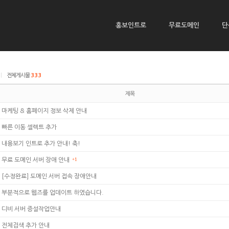
홍보인트로
무료도메인
단
|
전체게시물
333
제목
마케팅 & 홈페이지 정보 삭제 안내
빠른 이동 셀렉트 추가
내용보기 인트로 추가 안내! 축!
무료 도메인 서버 장애 안내
+1
[수정완료] 도메인 서버 접속 장애안내
부분적으로 웹즈를 업데이트 하였습니다.
디비 서버 증설작업안내
전체검색 추가 안내