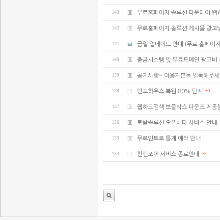
143
무료홈페이지 솔루션 다운데이 웹
142
무료홈페이지 솔루션 게시물 광고
141
금일 업데이트 안내 (무료 홈페이지
140
출금시스템 및 무료도메인 광고비 
139
공지사항~ 이용자분들 필독해주세
138
인포하우스 복원 80% 단계
+3
137
웹하드검색 보물박스 다운즈 제공
136
토탈솔루션 오픈베타 서비스 안내
135
무료인트로 통계 에러 안내
134
펀엔조이 서비스 종료안내
+3