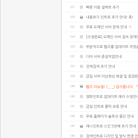
157
빠른 이동 셀렉트 추가
156
내용보기 인트로 추가 안내! 축!
155
무료 도메인 서버 장애 안내
+1
154
[수정완료] 도메인 서버 접속 장애
153
부분적으로 웹즈를 업데이트 하였
152
디비 서버 증설작업안내
151
전체검색 추가 안내
150
금일 서버 이상현상 해결 및 점검
+
149
웹즈 리뉴얼! ( _ _) 감사합니다.
148
영화인트로 업데이트 에러 수정안
147
금일 인트로 클릭 오류 안내
146
무료 홈페이지 솔루션 중단 안내
145
애니인트로 스킨 5번째 추가 안내
144
검색인트로 디자인 및 방식 변경 