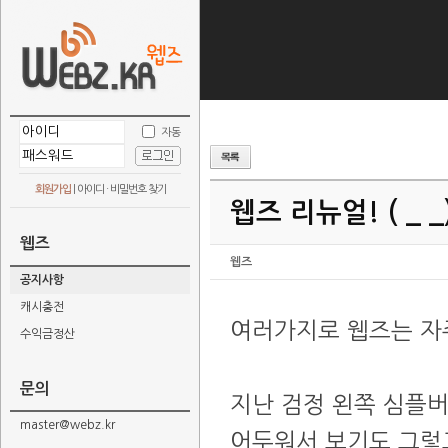
자동
회원가입
|
아이디 · 비밀번호 찾기
웹즈 리뉴얼! ( _ 
웹즈
웹즈
공지사항
캐시충전
여러가지로 웹즈는 자
수익금정산
문의
지난 검정 왼쪽 심플버
master@webz.kr
어두워서 보기도 그렇고