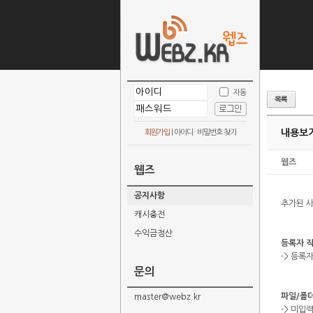
자동
내용보기
회원가입
|
아이디 · 비밀번호 찾기
웹즈
웹즈
공지사항
추가된 
캐시충전
수익금정산
등록자 
-> 등록
문의
파일/폴더
master@webz.kr
-> 미입