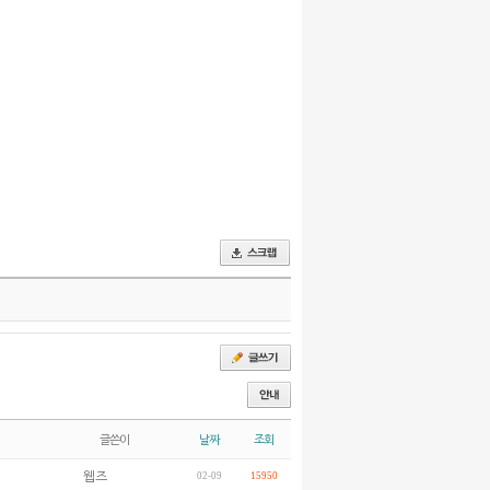
글쓴이
날짜
조회
웹즈
02-09
15950