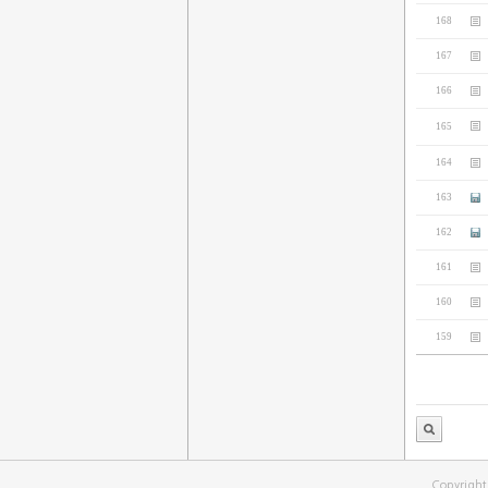
168
167
166
165
164
163
162
161
160
159
Copyrigh