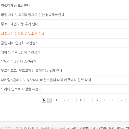
적립마케팅 오픈안내!
금일 스위치 교체작업으로 인한 접속장애안내
무료도메인 기능 추가 안내
내용보기 인트로 기능추가 안내
금일 서버 안정화 작업실시
영화 인트로 5번째 스킨공개
유틸리티 3번째 스킨공개
무료인트로, 무료도메인 폴더기능 추가 안내
마케팅&홈페이지 정보삭제 머천트센터 삭제 커뮤니티 일부 삭제
드라마 인트로 요일별 재정리
1
2
3
4
5
6
7
8
9
t © 1999 - 2026
WEBZ.KR
All Rights Reserved.
공지사항
|
이용약관
|
개인정보취급방침
|
질문&답변