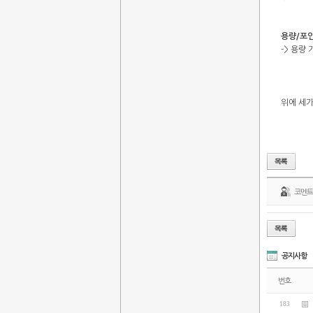
용량/포인
-> 용량
위에 세
코멘
공지사항
번호
183