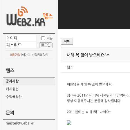
자동
새해 복 많이 받으세요^^
회원가입
|
아이디 · 비밀번호 찾기
웹즈
웹즈
공지사항
회원님들 새해 복 많이 받으세요
캐시충전
웹즈는 2011년도 더욱 새로워지고 강력해
수익금정산
항상 이용해주시는 분들께 감사합니다.
2011년에는 ㄷ ㅐ!박! 나세요~
문의
master@webz.kr