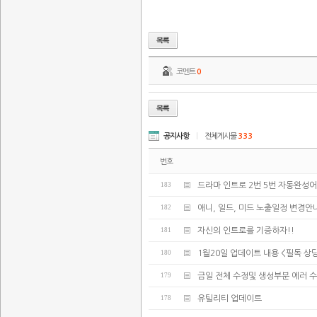
코멘트
0
공지사항
|
전체게시물
333
번호
183
드라마 인트로 2번 5번 자동완성어
182
애니, 일드, 미드 노출일정 변경안
181
자신의 인트로를 기증하자!!
180
1월20일 업데이트 내용 <필독 
179
금일 전체 수정및 생성부분 에러 
178
유틸리티 업데이트