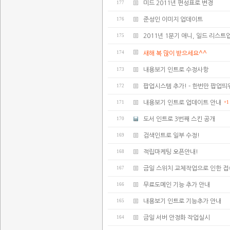
177
미드 2011년 편성표로 변경
176
준성인 이미지 업데이트
175
2011년 1분기 애니, 일드 리스트업
174
새해 복 많이 받으세요^^
173
내용보기 인트로 수정사항
172
팝업시스템 추가! - 한번만 팝업띄
171
내용보기 인트로 업데이트 안내
+1
170
도서 인트로 3번째 스킨 공개
169
검색인트로 일부 수정!
168
적립마케팅 오픈안내!
167
금일 스위치 교체작업으로 인한 
166
무료도메인 기능 추가 안내
165
내용보기 인트로 기능추가 안내
164
금일 서버 안정화 작업실시