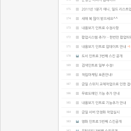
준성인 이미지 업데이트
175
2011년 1분기 애니, 일드 리스트업
174
새해 복 많이 받으세요^^
173
내용보기 인트로 수정사항
172
팝업시스템 추가! - 한번만 팝업띄
171
내용보기 인트로 업데이트 안내
+1
170
도서 인트로 3번째 스킨 공개
169
검색인트로 일부 수정!
168
적립마케팅 오픈안내!
167
금일 스위치 교체작업으로 인한 
166
무료도메인 기능 추가 안내
165
내용보기 인트로 기능추가 안내
164
금일 서버 안정화 작업실시
163
영화 인트로 5번째 스킨공개
162