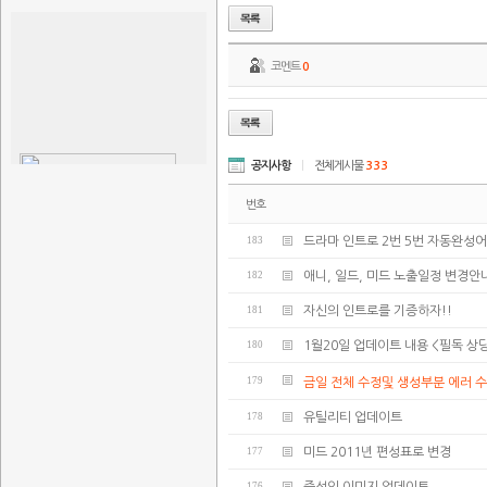
코멘트
0
공지사항
|
전체게시물
333
번호
183
드라마 인트로 2번 5번 자동완성어
182
애니, 일드, 미드 노출일정 변경안
181
자신의 인트로를 기증하자!!
180
1월20일 업데이트 내용 <필독 
179
금일 전체 수정및 생성부분 에러 
178
유틸리티 업데이트
177
미드 2011년 편성표로 변경
176