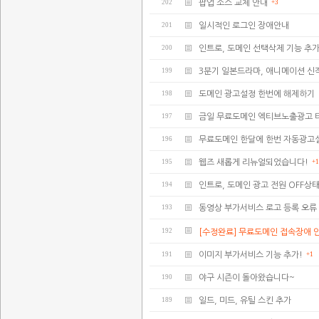
202
팝업 소스 교체 안내
+3
201
일시적인 로그인 장애안내
200
인트로, 도메인 선택삭제 기능 추가
199
3분기 일본드라마, 애니메이션 신
198
도메인 광고설정 한번에 해제하기
197
금일 무료도메인 엑티브노출광고 
196
무료도메인 한달에 한번 자동광고
195
웹즈 새롭게 리뉴얼되었습니다!
+1
194
인트로, 도메인 광고 전원 OFF상
193
동영상 부가서비스 로고 등록 오류
192
[수정완료] 무료도메인 접속장애 
191
이미지 부가서비스 기능 추가!
+1
190
야구 시즌이 돌아왔습니다~
189
일드, 미드, 유틸 스킨 추가