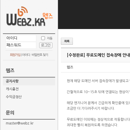
자동
[수정완료] 무료도메인 접속장애 안내
회원가입
|
아이디 · 비밀번호 찾기
웹즈
웹즈
현재 해당 도메인 서버 접속장애가 발생되고
공지사항
캐시충전
간혈적으로 10~15초 뒤에 연결되는 현상이
수익금정산
해당 엔지니어 분께서 긴급하게 확인중에 있
조금만 더 기다려주시기 바랍니다.
문의
무료도메인 이외에는 정상적으로 작동합니다
master@webz.kr
최대한 빨리 복원하도록 하겠습니다.