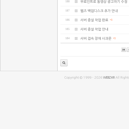
188
무료인트로 동영상 광고하기 수정
187
웹즈 백업디스크 추가 안내
186
서버 증설 작업 완료
+1
185
서버 증설 작업 안내
184
서버 접속 장애 사과문
+1
Copyright © 1999 - 2026
WEBZ.KR
All Right