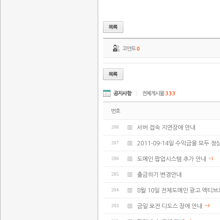
코멘트
0
공지사항
|
전체게시물
333
번호
208
서버 접속 지연장애 안내
207
2011-09-14일 수익금을 모두
206
도메인 팝업시스템 추가 안내
+1
205
출금하기 변경안내
204
8월 10일 전체도메인 광고 엑티브
203
금일 오전 디도스 장애 안내
+4