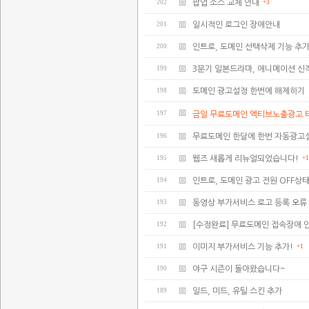
202
팝업 소스 교체 안내
+3
201
일시적인 로그인 장애안내
200
인트로, 도메인 선택삭제 기능 추가
199
3분기 일본드라마, 애니메이션 신
198
도메인 광고설정 한번에 해제하기
197
금일 무료도메인 엑티브노출광고 
196
무료도메인 한달에 한번 자동광고
195
웹즈 새롭게 리뉴얼되었습니다!
+1
194
인트로, 도메인 광고 전원 OFF상
193
동영상 부가서비스 로고 등록 오류
192
[수정완료] 무료도메인 접속장애 
191
이미지 부가서비스 기능 추가!
+1
190
야구 시즌이 돌아왔습니다~
189
일드, 미드, 유틸 스킨 추가