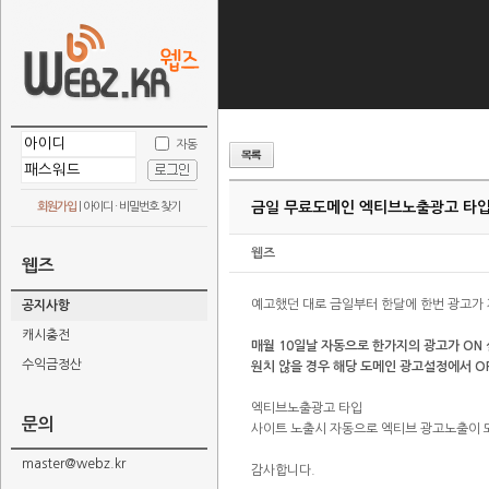
자동
금일 무료도메인 엑티브노출광고 타입
회원가입
|
아이디 · 비밀번호 찾기
웹즈
웹즈
예고했던 대로 금일부터 한달에 한번 광고가
공지사항
캐시충전
매월 10일날 자동으로 한가지의 광고가 ON
수익금정산
원치 않을 경우 해당 도메인 광고설정에서 O
엑티브노출광고 타입
문의
사이트 노출시 자동으로 엑티브 광고노출이 
master@webz.kr
감사합니다.