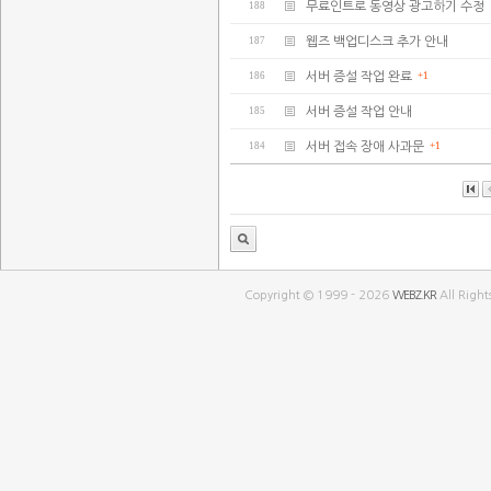
188
무료인트로 동영상 광고하기 수정
187
웹즈 백업디스크 추가 안내
186
서버 증설 작업 완료
+1
185
서버 증설 작업 안내
184
서버 접속 장애 사과문
+1
Copyright © 1999 - 2026
WEBZ.KR
All Right