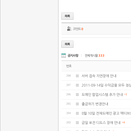
코멘트
0
공지사항
|
전체게시물
333
번호
208
서버 접속 지연장애 안내
207
2011-09-14일 수익금을 모두
206
도메인 팝업시스템 추가 안내
+1
205
출금하기 변경안내
204
8월 10일 전체도메인 광고 엑티브
203
금일 오전 디도스 장애 안내
+4