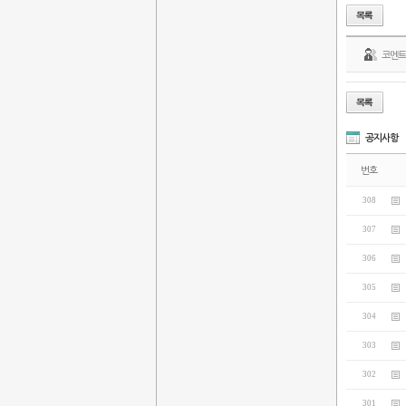
코멘
공지사항
번호
308
307
306
305
304
303
302
301