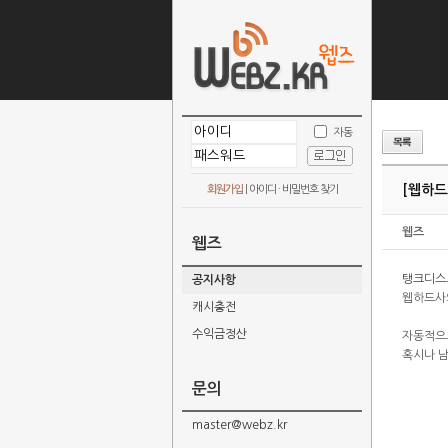
자동
[웹하드
회원가입
|
아이디 · 비밀번호 찾기
웹즈
웹즈
탱크디스
공지사항
웹하드사
캐시충전
수익금정산
자동적으
혹시나 
문의
master@webz.kr