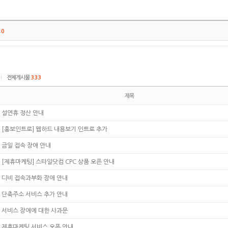
트
0
|
전체게시물
333
제목
설연휴 정산 안내
[홍보인트로] 웹하드 내용보기 인트로 추가
금일 접속 장애 안내
[제휴마케팅] 스타일닷컴 CPC 상품 오픈 안내
디비 접속과부화 장애 안내
단축주소 서비스 추가 안내
서비스 장애에 대한 사과문
제휴마케팅 서비스 오픈 안내