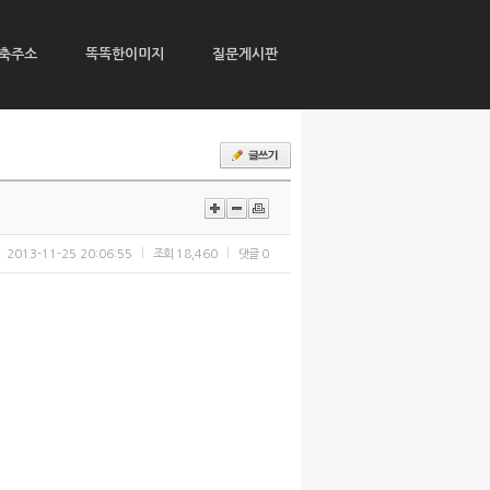
축주소
똑똑한이미지
질문게시판
2013-11-25 20:06:55
조회
18,460
댓글
0