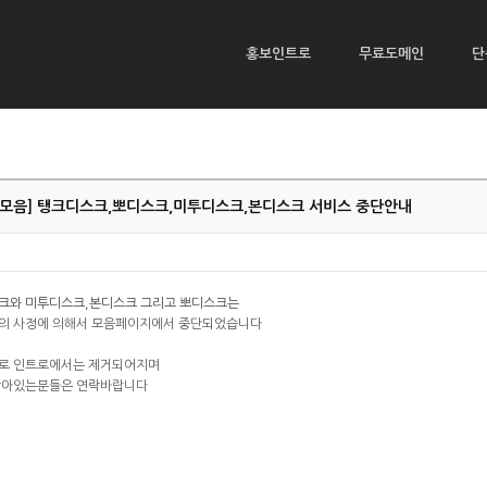
홍보인트로
무료도메인
단
모음] 탱크디스크,뽀디스크,미투디스크,본디스크 서비스 중단안내
크와 미투디스크,본디스크 그리고 뽀디스크는
의 사정에 의해서 모음페이지에서 중단되었습니다
로 인트로에서는 제거되어지며
남아있는분들은 연락바랍니다