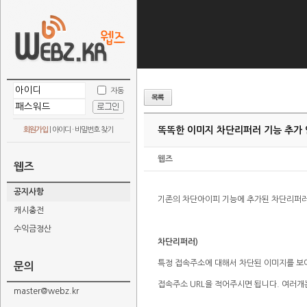
자동
똑똑한 이미지 차단리퍼러 기능 추가
회원가입
|
아이디 · 비밀번호 찾기
웹즈
웹즈
공지사항
기존의 차단아이피 기능에 추가된 차단리퍼러
캐시충전
수익금정산
차단리퍼러)
특정 접속주소에 대해서 차단된 이미지를 보
문의
접속주소 URL을 적어주시면 됩니다. 여러개
master@webz.kr