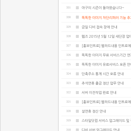
331
야구의 시즌이 돌아왔습니다~
330
똑똑한 이미지 차단리퍼러 기능 추
329
금일 디비 접속 장애 안내
328
웹즈 2015년 5월 12일 새단장 
327
[홍보인트로] 웹하드내용 인트로에
326
똑똑한 이미지 무료 서비스기간 연
325
똑똑한 이미지 유료서비스 오픈 안
324
단축주소 통계 시간 오류 안내
323
추석연휴 출금 정산 업무 안내
322
서버 이전작업 완료 안내
321
[홍보인트로] 웹하드내용 인트로에
320
설연휴 정산 안내
319
스타일닷컴 서비스 업그레이드 및 
318
디비 서버 업그레이드 안내