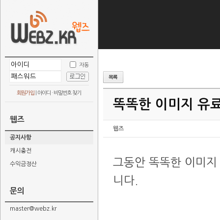
자동
회원가입
|
아이디 · 비밀번호 찾기
똑똑한 이미지 유
웹즈
웹즈
공지사항
캐시충전
그동안 똑똑한 이미지
수익금정산
니다.
문의
master@webz.kr