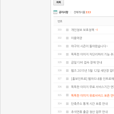
공지사항
|
전체게시물
333
번호
333
개인정보 보호정책
+2
332
이용약관
331
야구의 시즌이 돌아왔습니다~
330
똑똑한 이미지 차단리퍼러 기능 추
329
금일 디비 접속 장애 안내
328
웹즈 2015년 5월 12일 새단장 
327
[홍보인트로] 웹하드내용 인트로에
326
똑똑한 이미지 무료 서비스기간 연
325
똑똑한 이미지 유료서비스 오픈 안
324
단축주소 통계 시간 오류 안내
323
추석연휴 출금 정산 업무 안내