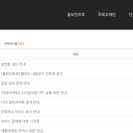
홍보인트로
무료도메인
단
|
전체게시물
333
제목
설연휴 정산 안내
[홍보인트로] 웹하드 내용보기 인트로 추가
금일 접속 장애 안내
[제휴마케팅] 스타일닷컴 CPC 상품 오픈 안내
디비 접속과부화 장애 안내
단축주소 서비스 추가 안내
서비스 장애에 대한 사과문
제휴마케팅 서비스 오픈 안내