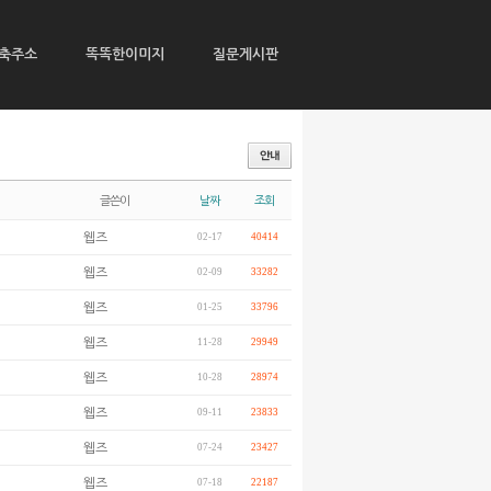
축주소
똑똑한이미지
질문게시판
글쓴이
날짜
조회
웹즈
02-17
40414
웹즈
02-09
33282
웹즈
01-25
33796
웹즈
11-28
29949
웹즈
10-28
28974
웹즈
09-11
23833
웹즈
07-24
23427
웹즈
07-18
22187