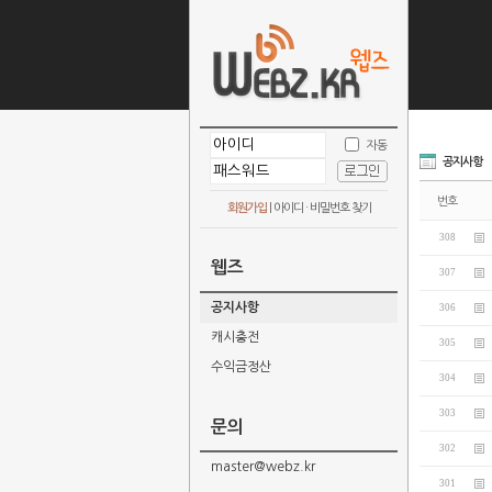
자동
공지사항
번호
회원가입
|
아이디 · 비밀번호 찾기
308
웹즈
307
공지사항
306
캐시충전
305
수익금정산
304
303
문의
302
master@webz.kr
301