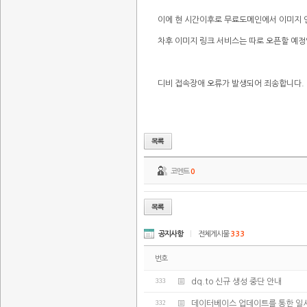
이에 현 시간이후로 무료도메인에서 이미지 
차후 이미지 링크 서비스는 따로 오픈할 예정
디비 접속장애 오류가 발생되어 죄송합니다.
코멘트
0
공지사항
|
전체게시물
333
번호
333
dq.to 신규 생성 중단 안내
332
데이터베이스 업데이트를 통한 일