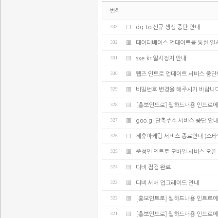
번호
333
dq.to 신규 생성 중단 안내
332
데이터베이스 업데이트를 통한 일
331
sxe.kr 일시정지 안내
330
웹즈 인트로 업데이트 서비스 중
329
비밀번호 변경을 해주시기 바랍니다
328
[홍보인트로] 웹하드내용 인트로에
327
goo.gl 단축주소 서비스 중단 안
326
제휴마케팅 서비스 종료안내 (스타
325
준성인 인트로 모바일 서비스 오픈
324
디비 점검 완료
323
디비 서버 업그레이드 안내
322
[홍보인트로] 웹하드내용 인트로에
321
[홍보인트로] 웹하드내용 인트로에