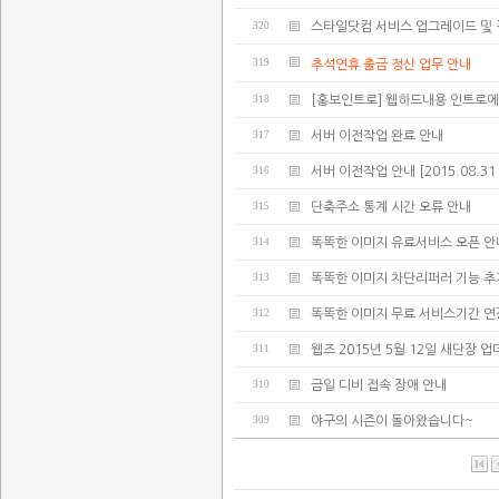
320
스타일닷컴 서비스 업그레이드 및 
319
추석연휴 출금 정산 업무 안내
318
[홍보인트로] 웹하드내용 인트로에
317
서버 이전작업 완료 안내
316
서버 이전작업 안내 [2015.08.31 02:
315
단축주소 통계 시간 오류 안내
314
똑똑한 이미지 유료서비스 오픈 안
313
똑똑한 이미지 차단리퍼러 기능 추
312
똑똑한 이미지 무료 서비스기간 연
311
웹즈 2015년 5월 12일 새단장 
310
금일 디비 접속 장애 안내
309
야구의 시즌이 돌아왔습니다~