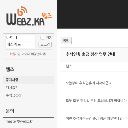
자동
추석연휴 출금 정산 업무 안내
회원가입
|
아이디 · 비밀번호 찾기
웹즈
웹즈
공지사항
오늘부터 추석연휴의 시작이군요!
캐시충전
수익금정산
모두 모두 귀성길 운전 조심하시기 바랍니다.
문의
이번 추석기간동안 출금 정산 업무안내입니다
master@webz.kr