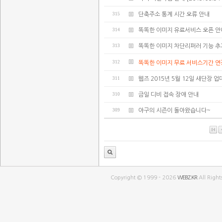
315
단축주소 통계 시간 오류 안내
314
똑똑한 이미지 유료서비스 오픈 안
313
똑똑한 이미지 차단리퍼러 기능 추
312
똑똑한 이미지 무료 서비스기간 연
311
웹즈 2015년 5월 12일 새단장 
310
금일 디비 접속 장애 안내
309
야구의 시즌이 돌아왔습니다~
Copyright © 1999 - 2026
WEBZ.KR
All Right