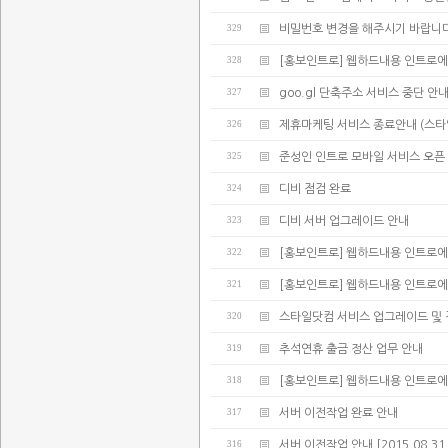
329
비밀번호 변경을 해주시기 바랍니다
328
[홍보인트로] 웹하드내용 인트로에
327
goo.gl 단축주소 서비스 중단 안
326
제휴마케팅 서비스 종료안내 (스타
325
준성인 인트로 모바일 서비스 오픈
324
디비 점검 완료
323
디비 서버 업그레이드 안내
322
[홍보인트로] 웹하드내용 인트로에
321
[홍보인트로] 웹하드내용 인트로에
320
스타일닷컴 서비스 업그레이드 및 
319
추석연휴 출금 정산 업무 안내
318
[홍보인트로] 웹하드내용 인트로에
317
서버 이전작업 완료 안내
316
서버 이전작업 안내 [2015.08.31 02: