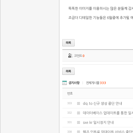
똑똑한 이미지를 이용하시는 많은 분들께 감
조금더 디테일한 기능들은 6월중에 추가될 
코멘트
0
공지사항
|
전체게시물
333
번호
333
dq.to 신규 생성 중단 안내
332
데이터베이스 업데이트를 통한 일
331
sxe.kr 일시정지 안내
330
웹즈 인트로 업데이트 서비스 중