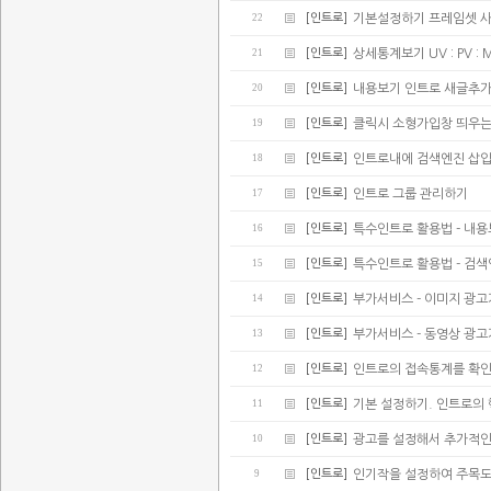
22
[인트로]
기본설정하기 프레임셋 
21
[인트로]
상세통계보기 UV : PV : 
20
[인트로]
내용보기 인트로 새글추가(
19
[인트로]
클릭시 소형가입창 띄우는
18
[인트로]
인트로내에 검색엔진 삽
17
[인트로]
인트로 그룹 관리하기
16
[인트로]
특수인트로 활용법 - 내
15
[인트로]
특수인트로 활용법 - 검
14
[인트로]
부가서비스 - 이미지 광
13
[인트로]
부가서비스 - 동영상 광
12
[인트로]
인트로의 접속통계를 확
11
[인트로]
기본 설정하기. 인트로의
10
[인트로]
광고를 설정해서 추가적인
9
[인트로]
인기작을 설정하여 주목