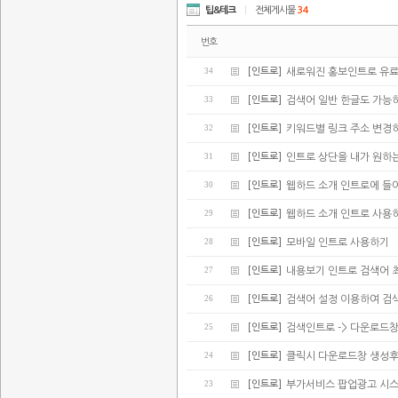
팁&테크
|
전체게시물
34
번호
34
[인트로]
새로워진 홍보인트로 유
33
[인트로]
검색어 일반 한글도 가능
32
[인트로]
키워드별 링크 주소 변경
31
[인트로]
인트로 상단을 내가 원하
30
[인트로]
웹하드 소개 인트로에 들어가
29
[인트로]
웹하드 소개 인트로 사용
28
[인트로]
모바일 인트로 사용하기
27
[인트로]
내용보기 인트로 검색어 
26
[인트로]
검색어 설정 이용하여 검
25
[인트로]
검색인트로 -> 다운로드
24
[인트로]
클릭시 다운로드창 생성후
23
[인트로]
부가서비스 팝업광고 시스