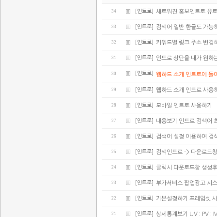
34
[인트로]
새로워진 홍보인트로 유
33
[인트로]
검색어 일반 한글도 가능
32
[인트로]
키워드별 링크 주소 변경
31
[인트로]
인트로 상단을 내가 원하
[인트로]
30
웹하드 소개 인트로에 들어가
29
[인트로]
웹하드 소개 인트로 사용
28
[인트로]
모바일 인트로 사용하기
27
[인트로]
내용보기 인트로 검색어 
26
[인트로]
검색어 설정 이용하여 검
25
[인트로]
검색인트로 -> 다운로드
24
[인트로]
클릭시 다운로드창 생성후
23
[인트로]
부가서비스 팝업광고 시스
22
[인트로]
기본설정하기 프레임셋 
21
[인트로]
상세통계보기 UV : PV : 