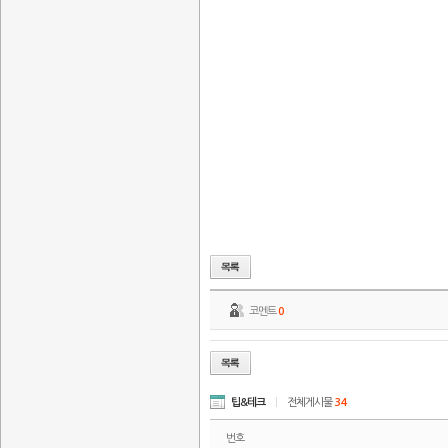
코멘트
0
팁&테크
|
전체게시물
34
번호