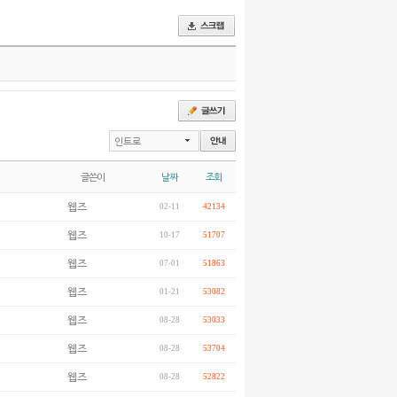
인트로
글쓴이
날짜
조회
웹즈
02-11
42134
웹즈
10-17
51707
웹즈
07-01
51863
웹즈
01-21
53082
웹즈
08-28
53033
웹즈
08-28
53704
웹즈
08-28
52822