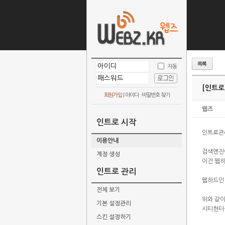
자동
[인트로
회원가입
|
아이디 · 비밀번호 찾기
웹즈
인트로 시작
인트로관
이용안내
검색엔진
계정 생성
이건 웹
인트로 관리
웹하드인
전체 보기
위와 같이
기본 설정관리
시티헌터
스킨 설정하기