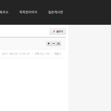
축주소
똑똑한이미지
질문게시판
2011-06-24 12:55:37
조회
53,120
댓글
0