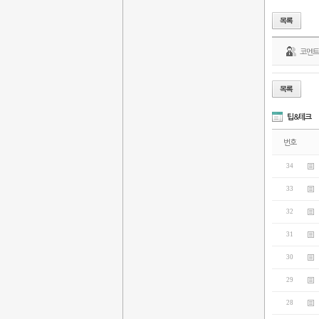
코멘
팁&테크
번호
34
33
32
31
30
29
28