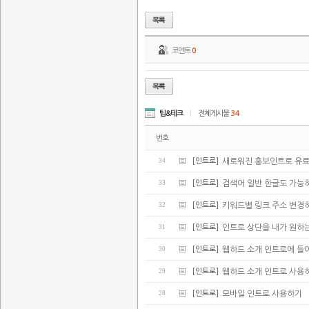
코멘트
0
팁&테크
|
전체게시물
34
번호
34
[인트로]
새로워진 홍보인트로 유
33
[인트로]
검색어 일반 한글도 가능
32
[인트로]
키워드별 링크 주소 변경
31
[인트로]
인트로 상단을 내가 원하
30
[인트로]
웹하드 소개 인트로에 들어가
29
[인트로]
웹하드 소개 인트로 사용
28
[인트로]
모바일 인트로 사용하기