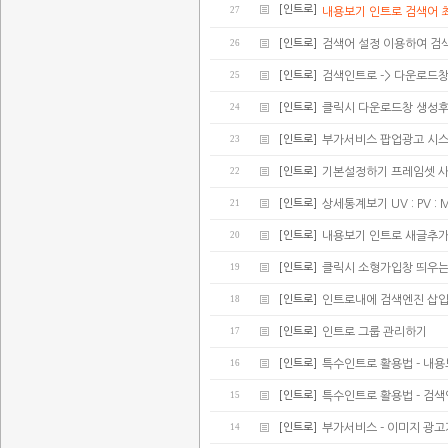
[인트로]
27
내용보기 인트로 검색어 
26
[인트로]
검색어 설정 이용하여 검
25
[인트로]
검색인트로 -> 다운로드
24
[인트로]
클릭시 다운로드창 생성후
23
[인트로]
부가서비스 팝업광고 시스
22
[인트로]
기본설정하기 프레임셋 
21
[인트로]
상세통계보기 UV : PV : 
20
[인트로]
내용보기 인트로 새글추가(
19
[인트로]
클릭시 소형가입창 띄우는
18
[인트로]
인트로내에 검색엔진 삽
17
[인트로]
인트로 그룹 관리하기
16
[인트로]
특수인트로 활용법 - 내
15
[인트로]
특수인트로 활용법 - 검
14
[인트로]
부가서비스 - 이미지 광