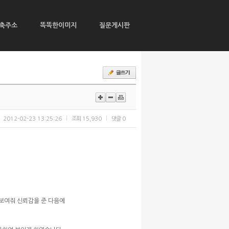
축주소
똑똑한이미지
질문게시판
2012-02-23 13:25:26
조회
15,930
댓글
0
보여줘 신뢰감을 준 다음에