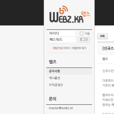
자동
[신규스
회원가입
|
아이디 · 비밀번호 찾기
웹즈
웹즈
신규스킨
공지사항
캐시충전
다운로드
수익금정산
기존의 복
웹하드의
문의
키워드만
원하는 
master@webz.kr