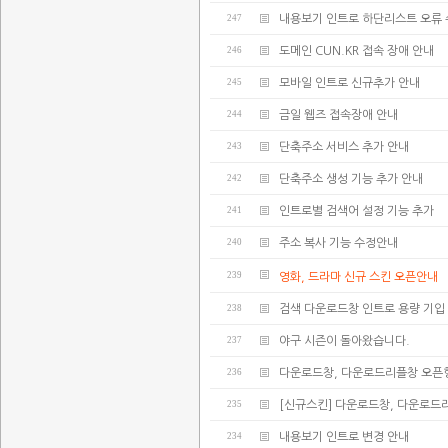
247
내용보기 인트로 하단리스트 오류
246
도메인 CUN.KR 접속 장애 안내
245
모바일 인트로 신규추가 안내
244
금일 웹즈 접속장애 안내
243
단축주소 서비스 추가 안내
242
단축주소 생성 기능 추가 안내
241
인트로별 검색어 설정 기능 추가
240
주소 복사 기능 수정안내
239
영화, 드라마 신규 스킨 오픈안내
238
검색 다운로드창 인트로 용량 기입
237
야구 시즌이 돌아왔습니다.
236
다운로드창, 다운로드리플창 오픈
235
[신규스킨] 다운로드창, 다운로드
234
내용보기 인트로 변경 안내