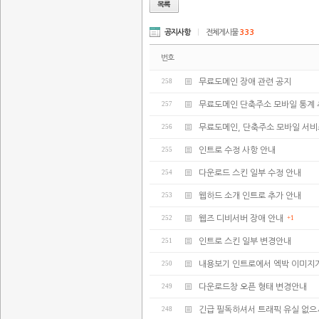
공지사항
|
전체게시물
333
번호
258
무료도메인 장애 관련 공지
257
무료도메인 단축주소 모바일 통계 
256
무료도메인, 단축주소 모바일 서비
255
인트로 수정 사항 안내
254
다운로드 스킨 일부 수정 안내
253
웹하드 소개 인트로 추가 안내
252
웹즈 디비서버 장애 안내
+1
251
인트로 스킨 일부 변경안내
250
내용보기 인트로에서 엑박 이미지
249
다운로드창 오픈 형태 변경안내
248
긴급 필독하셔서 트래픽 유실 없으