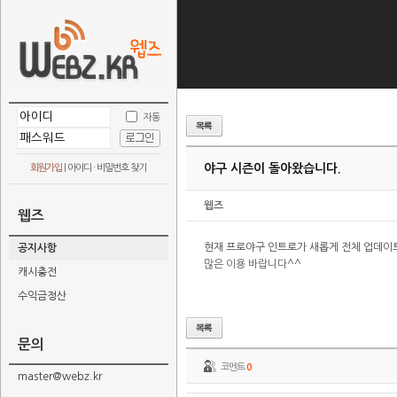
자동
야구 시즌이 돌아왔습니다.
회원가입
|
아이디 · 비밀번호 찾기
웹즈
웹즈
현재 프로야구 인트로가 새롭게 전체 업데이
공지사항
많은 이용 바랍니다^^
캐시충전
수익금정산
문의
코멘트
0
master@webz.kr