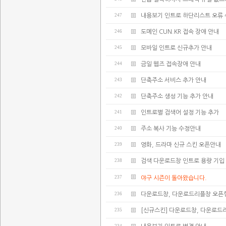
247
내용보기 인트로 하단리스트 오류
246
도메인 CUN.KR 접속 장애 안내
245
모바일 인트로 신규추가 안내
244
금일 웹즈 접속장애 안내
243
단축주소 서비스 추가 안내
242
단축주소 생성 기능 추가 안내
241
인트로별 검색어 설정 기능 추가
240
주소 복사 기능 수정안내
239
영화, 드라마 신규 스킨 오픈안내
238
검색 다운로드창 인트로 용량 기입
237
야구 시즌이 돌아왔습니다.
236
다운로드창, 다운로드리플창 오픈
235
[신규스킨] 다운로드창, 다운로드