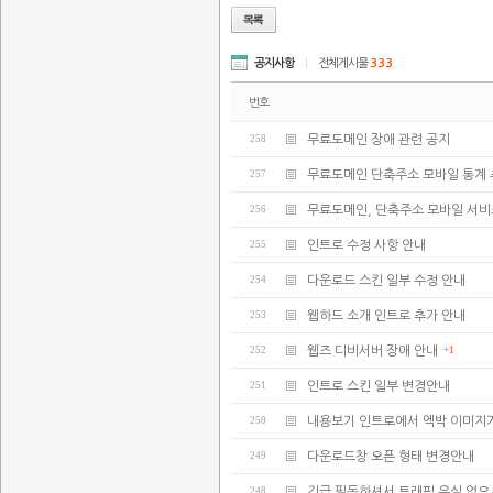
공지사항
|
전체게시물
333
번호
258
무료도메인 장애 관련 공지
257
무료도메인 단축주소 모바일 통계 
256
무료도메인, 단축주소 모바일 서비
255
인트로 수정 사항 안내
254
다운로드 스킨 일부 수정 안내
253
웹하드 소개 인트로 추가 안내
252
웹즈 디비서버 장애 안내
+1
251
인트로 스킨 일부 변경안내
250
내용보기 인트로에서 엑박 이미지
249
다운로드창 오픈 형태 변경안내
248
긴급 필독하셔서 트래픽 유실 없으