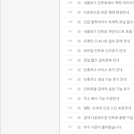
250
내용보기 인트로에서 엑박 이미지
249
다운로드창 오픈 형태 변경안내
248
긴급 필독하셔서 트래픽 유실 없으
247
내용보기 인트로 하단리스트 오류
246
도메인 CUN.KR 접속 장애 안내
245
모바일 인트로 신규추가 안내
244
금일 웹즈 접속장애 안내
243
단축주소 서비스 추가 안내
242
단축주소 생성 기능 추가 안내
241
인트로별 검색어 설정 기능 추가
240
주소 복사 기능 수정안내
239
영화, 드라마 신규 스킨 오픈안내
238
검색 다운로드창 인트로 용량 기입
237
야구 시즌이 돌아왔습니다.