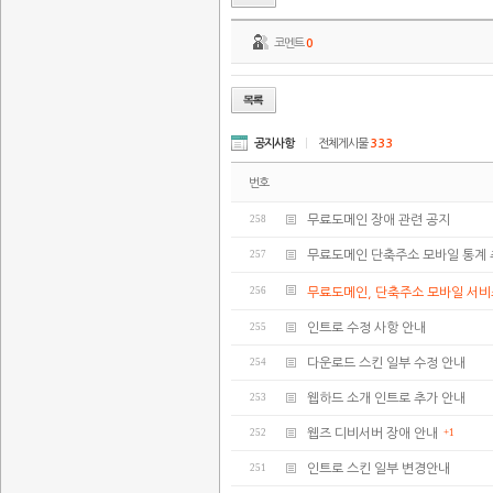
코멘트
0
공지사항
|
전체게시물
333
번호
258
무료도메인 장애 관련 공지
257
무료도메인 단축주소 모바일 통계 
256
무료도메인, 단축주소 모바일 서비
255
인트로 수정 사항 안내
254
다운로드 스킨 일부 수정 안내
253
웹하드 소개 인트로 추가 안내
252
웹즈 디비서버 장애 안내
+1
251
인트로 스킨 일부 변경안내