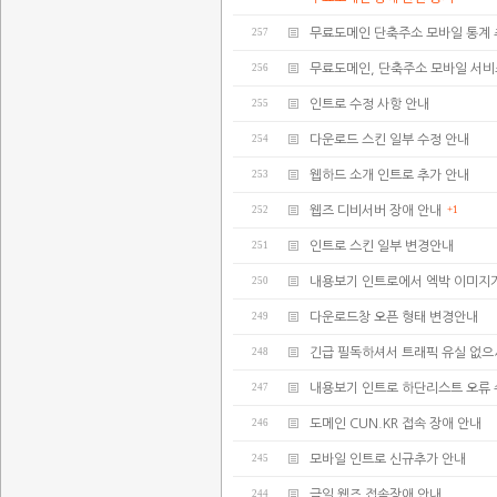
257
무료도메인 단축주소 모바일 통계 
256
무료도메인, 단축주소 모바일 서비
255
인트로 수정 사항 안내
254
다운로드 스킨 일부 수정 안내
253
웹하드 소개 인트로 추가 안내
252
웹즈 디비서버 장애 안내
+1
251
인트로 스킨 일부 변경안내
250
내용보기 인트로에서 엑박 이미지
249
다운로드창 오픈 형태 변경안내
248
긴급 필독하셔서 트래픽 유실 없으
247
내용보기 인트로 하단리스트 오류
246
도메인 CUN.KR 접속 장애 안내
245
모바일 인트로 신규추가 안내
244
금일 웹즈 접속장애 안내