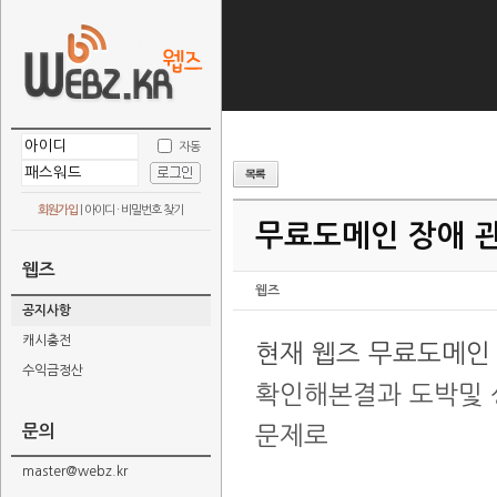
자동
회원가입
|
아이디 · 비밀번호 찾기
무료도메인 장애 
웹즈
웹즈
공지사항
캐시충전
현재 웹즈 무료도메인
수익금정산
확인해본결과 도박및 
문의
문제로
master@webz.kr