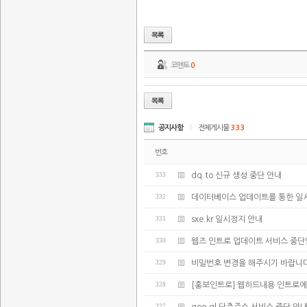
코멘트
0
공지사항
|
전체게시물
333
번호
333
dq.to 신규 생성 중단 안내
332
데이터베이스 업데이트를 통한 일
331
sxe.kr 일시정지 안내
330
웹즈 인트로 업데이트 서비스 중
329
비밀번호 변경을 해주시기 바랍니다
328
[홍보인트로] 웹하드내용 인트로에
327