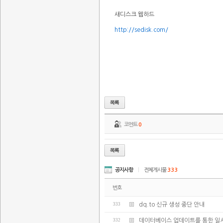
새디스크 웹하드
http://sedisk.com/
코멘트
0
공지사항
|
전체게시물
333
번호
333
dq.to 신규 생성 중단 안내
332
데이터베이스 업데이트를 통한 일