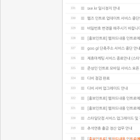
331
sxe.kr 일시정지 안내
330
웹즈 인트로 업데이트 서비스 중
329
비밀번호 변경을 해주시기 바랍니다
328
[홍보인트로] 웹하드내용 인트로에
327
goo.gl 단축주소 서비스 중단 안
326
제휴마케팅 서비스 종료안내 (스타
325
준성인 인트로 모바일 서비스 오픈
324
디비 점검 완료
323
디비 서버 업그레이드 안내
322
[홍보인트로] 웹하드내용 인트로에
321
[홍보인트로] 웹하드내용 인트로에
320
스타일닷컴 서비스 업그레이드 및 
319
추석연휴 출금 정산 업무 안내
318
[홍보인트로] 웹하드내용 인트로에