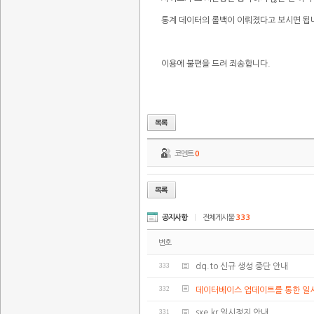
통계 데이터의 롤백이 이뤄졌다고 보시면 됩
이용에 불편을 드려 죄송합니다.
코멘트
0
공지사항
|
전체게시물
333
번호
333
dq.to 신규 생성 중단 안내
332
데이터베이스 업데이트를 통한 일
331
sxe.kr 일시정지 안내